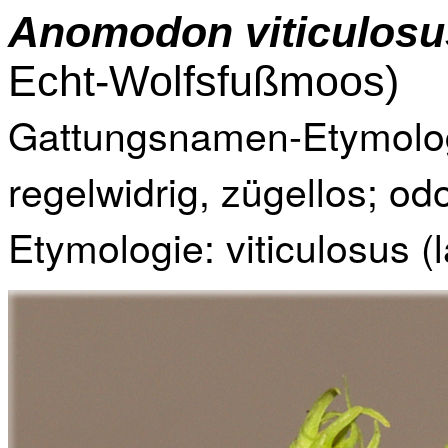
Anomodon viticulos
Echt-Wolfsfußmoos)
Gattungsnamen-Etymologi
regelwidrig, zügellos; odo
Etymologie: viticulosus (l